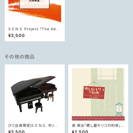
S.E.N.S. Project 「The Advi
sors Alliance - 中国ドラマ
¥3,500
『三国志 〜司馬懿 軍師連盟〜』
オリジナル・サウンドトラック」
その他の商品
(FC会員限定)S.E.N.S. オリジ
森 英治「癒し屋キリコの約束」オ
ナル・ 木製ピアノ型オルゴール
リジナル・サウンドトラック
¥3,500
¥2,500