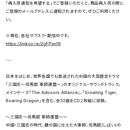
「再入荷通知を希望する」でご登録いただくと、商品再入荷の際に
ご登録のメールアドレスに通知されますので、ぜひご利用くださ
い。
※現在、各社サブスク・配信中です。
https://linkco.re/2gFPsnf9
---
日本をはじめ、世界各国でも放送された中国の大型歴史ドラマ
「三国志〜司馬懿 軍師連盟〜」のオリジナル・サウンドトラック。
メインテーマ「The Advisors Alliance」、「Growling Tiger,
Roaring Dragon」を含む、全32曲をCD２枚組に収録。
～三国志〜司馬懿 軍師連盟〜～
中国・三国志の時代、魏の国に仕えた大軍師、司馬懿(しばい)の