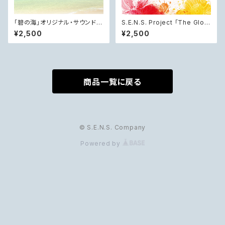
「碧の海」オリジナル・サウンドト
S.E.N.S. Project 「The Glory
ラック
of Tang Dynasty - 中国ドラ
¥2,500
¥2,500
マ『麗王別姫 〜花散る永遠の
愛〜』オリジナル・サウンドトラッ
ク」
商品一覧に戻る
© S.E.N.S. Company
Powered by