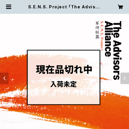
S.E.N.S. Project 「The Advisor
s Alliance - 中国ドラマ『三国志 〜
司馬懿 軍師連盟〜』オリジナル・サウ
ンドトラック」 | S.E.N.S. Compan
y