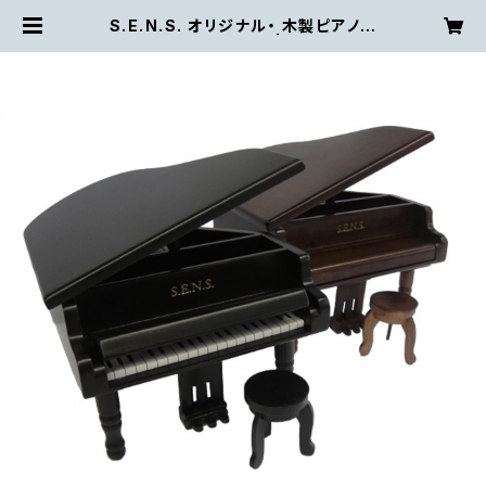
S.E.N.S. オリジナル・ 木製ピアノ型
オルゴール(椅子付き) | S.E.N.S. C
ompany