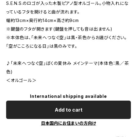
S.E.N.S.のロゴが入った木製ピアノ型オルゴール。小物入れにな
っているフタを開けると曲が流れます。
幅約13cm×奥行約14cm×高さ約9cm
※鍵盤のフタが開きます(鍵盤を押しても音は出ません)
※本体色は、「未来へつなぐ空」は黒・茶色からお選びください。
「空がこころになる日」は黒のみです。
♪「未来へつなぐ空」ぼくの夏休み メインテーマ(本体色：黒／茶
色)
＜オルゴール＞
International shipping available
Add to cart
日本国内にお住まいの方向け