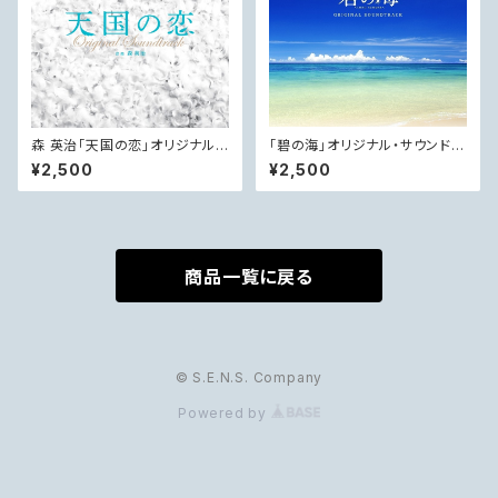
森 英治「天国の恋」オリジナル・
「碧の海」オリジナル・サウンドト
サウンドトラック
ラック
¥2,500
¥2,500
商品一覧に戻る
© S.E.N.S. Company
Powered by