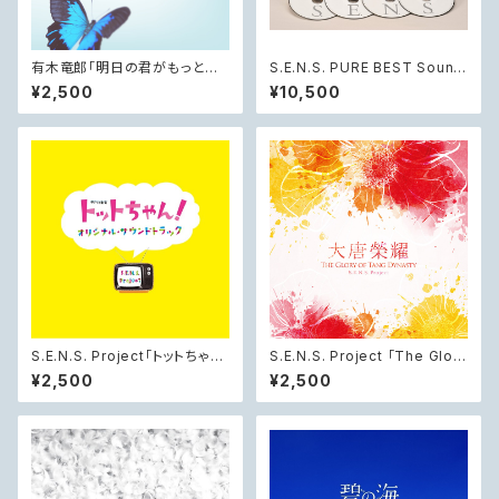
有木竜郎「明日の君がもっと好
S.E.N.S. PURE BEST Sound.
き」オリジナル・サウンドトラック
Earth. Nature. Spirit.
¥2,500
¥10,500
S.E.N.S. Project「トットちゃ
S.E.N.S. Project 「The Glory
ん！」 オリジナル・サウンドトラッ
of Tang Dynasty - 中国ドラ
¥2,500
¥2,500
ク
マ『麗王別姫 〜花散る永遠の
愛〜』オリジナル・サウンドトラッ
ク」